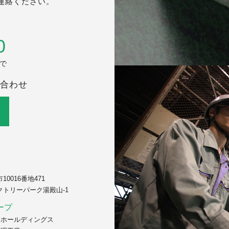
連絡ください。
0
まで
合わせ
0016番地471
クトリーパーク湯殿山-1
ープ
んホールディングス