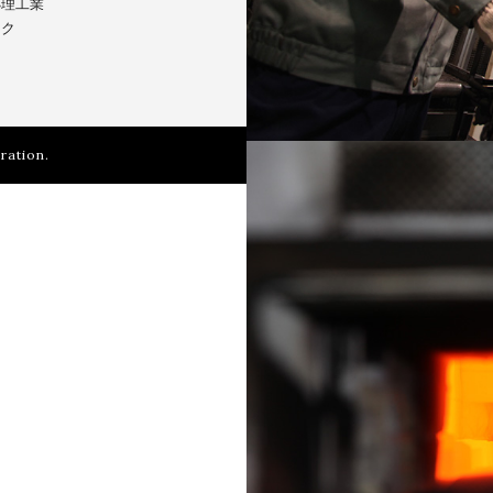
処理工業
ック
ation.