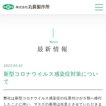
最新情報
News
会社案内
最新情報
事業紹介
2023.05.01
基本方針
新型コロナウイルス感染症対策につい
て
弊社は新型コロナウイルス感染症の位置付けが５類へ移行
お問い合わせ・資料請求
したことに伴い、マスクの着用は任意とさせていただきま