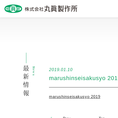
最新情報
News
2019.01.10
marushinseisakusyo 20
marushinseisakusyo 2019