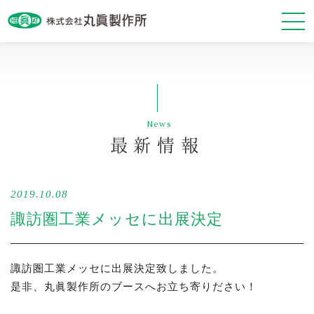
最新情報
News
会社案内
最新情報
事業紹介
2019.10.08
基本方針
諏訪圏工業メッセに出展決定
諏訪圏工業メッセに出展決定致しました。
是非、丸眞製作所のブースへお立ち寄りださい！
お問い合わせ・資料請求