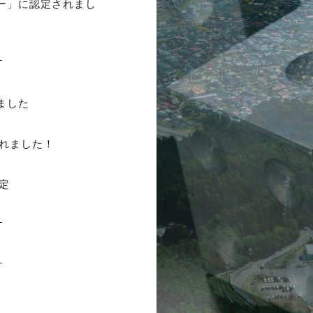
ー」に認定されまし
す
ました
されました！
定
す
す