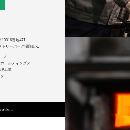
0016番地471
クトリーパーク湯殿山-1
ープ
んホールディングス
処理工業
ック
ation.