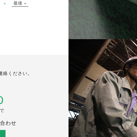
»
最後 »
連絡ください。
0
まで
合わせ