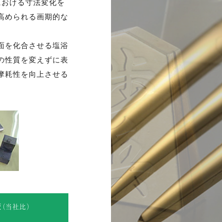
における寸法変化を
高められる画期的な
面を化合させる塩浴
の性質を変えずに表
摩耗性を向上させる
較
(当社比)