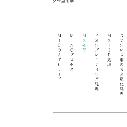
ク金型用鋼
ＭーＣＯＡＴシリーズ
ＭーＮＣプロセス
ＭＸ処理
イオンプレーティング処理
ＭＸーＩＰ処理
ステンレス鋼のガス窒化処理